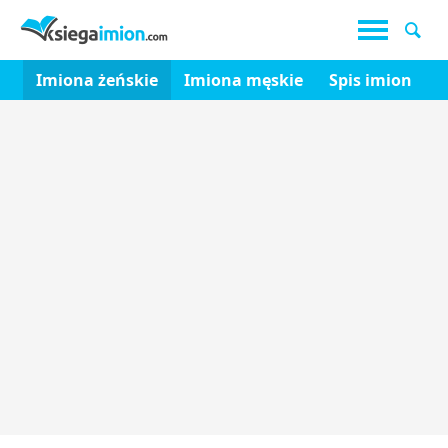
Imiona żeńskie
Imiona męskie
Spis imion