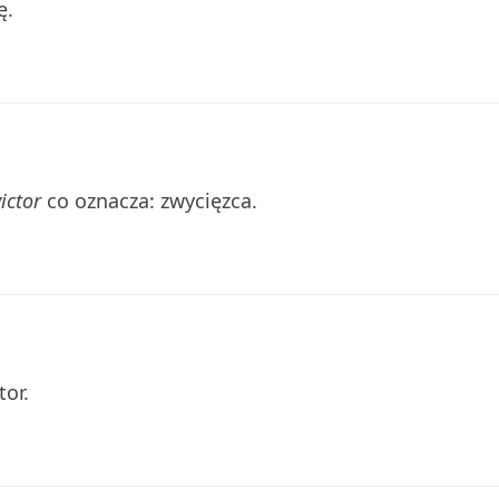
ę.
victor
co oznacza: zwycięzca.
tor.