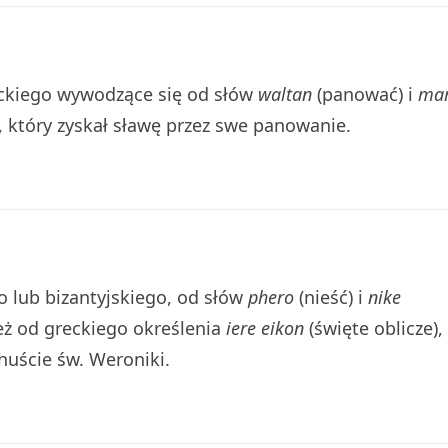
ckiego wywodzące się od słów
waltan
(panować) i
mar
, który zyskał sławę przez swe panowanie.
o lub bizantyjskiego, od słów
phero
(nieść) i
nike
eż od greckiego określenia
iere eikon
(święte oblicze),
huście św. Weroniki.