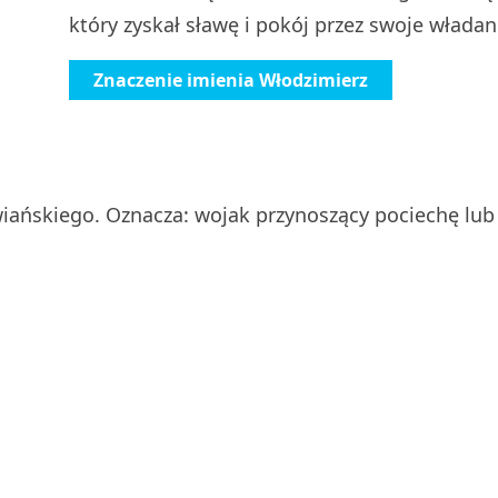
który zyskał sławę i pokój przez swoje władan
Znaczenie imienia Włodzimierz
wiańskiego. Oznacza: wojak przynoszący pociechę lub