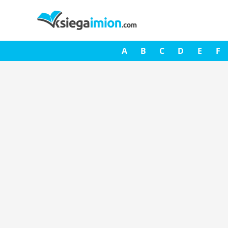
A
B
C
D
E
F