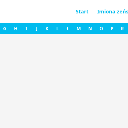
Start
Imiona żeńs
G
H
I
J
K
L
Ł
M
N
O
P
R