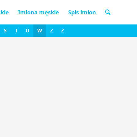
kie
Imiona męskie
Spis imion
S
T
U
W
Z
Ż