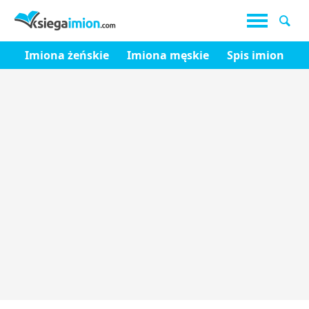
Imiona żeńskie
Imiona męskie
Spis imion