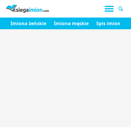
Imiona żeńskie
Imiona męskie
Spis imion