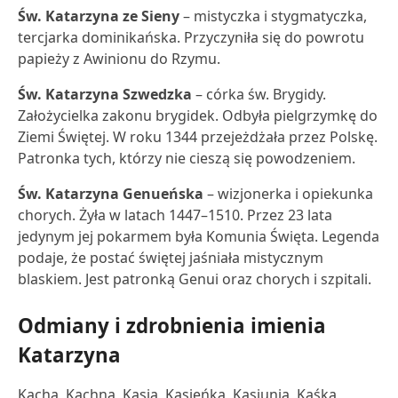
Św. Katarzyna ze Sieny
– mistyczka i stygmatyczka,
tercjarka dominikańska. Przyczyniła się do powrotu
papieży z Awinionu do Rzymu.
Św. Katarzyna Szwedzka
– córka św. Brygidy.
Założycielka zakonu brygidek. Odbyła pielgrzymkę do
Ziemi Świętej. W roku 1344 przejeżdżała przez Polskę.
Patronka tych, którzy nie cieszą się powodzeniem.
Św. Katarzyna Genueńska
– wizjonerka i opiekunka
chorych. Żyła w latach 1447–1510. Przez 23 lata
jedynym jej pokarmem była Komunia Święta. Legenda
podaje, że postać świętej jaśniała mistycznym
blaskiem. Jest patronką Genui oraz chorych i szpitali.
Odmiany i zdrobnienia imienia
Katarzyna
Kacha, Kachna, Kasia, Kasieńka, Kasiunia, Kaśka,