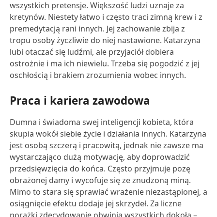
wszystkich pretensje. Większość ludzi uznaje za
kretynów. Niestety łatwo i często traci zimną krew i z
premedytacją rani innych. Jej zachowanie zbija z
tropu osoby życzliwie do niej nastawione. Katarzyna
lubi otaczać się ludźmi, ale przyjaciół dobiera
ostrożnie i ma ich niewielu. Trzeba się pogodzić z jej
oschłością i brakiem zrozumienia wobec innych.
Praca i kariera zawodowa
Dumna i świadoma swej inteligencji kobieta, która
skupia wokół siebie życie i działania innych. Katarzyna
jest osobą szczerą i pracowitą, jednak nie zawsze ma
wystarczająco dużą motywację, aby doprowadzić
przedsięwzięcia do końca. Często przyjmuje pozę
obrażonej damy i wycofuje się ze znudzoną miną.
Mimo to stara się sprawiać wrażenie niezastąpionej, a
osiągnięcie efektu dodaje jej skrzydeł. Za liczne
porażki zdecydowanie obwinia wszystkich dokoła –