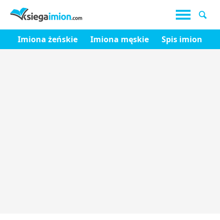
Imiona żeńskie
Imiona męskie
Spis imion