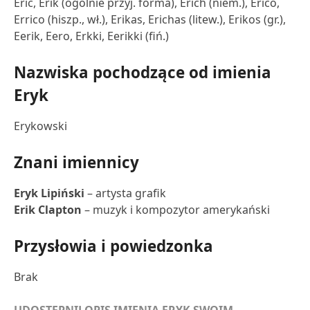
Eric, Erik (ogólnie przyj. forma), Erich (niem.), Erico,
Errico (hiszp., wł.), Erikas, Erichas (litew.), Erikos (gr.),
Eerik, Eero, Erkki, Eerikki (fiń.)
Nazwiska pochodzące od imienia
Eryk
Erykowski
Znani imiennicy
Eryk Lipiński
– artysta grafik
Erik Clapton
– muzyk i kompozytor amerykański
Przysłowia i powiedzonka
Brak