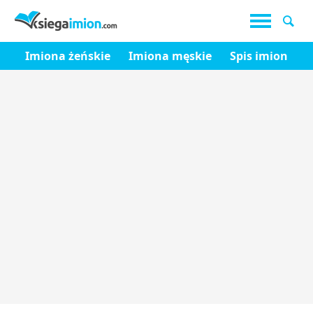
Imiona żeńskie
Imiona męskie
Spis imion