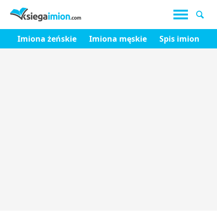
Imiona żeńskie
Imiona męskie
Spis imion