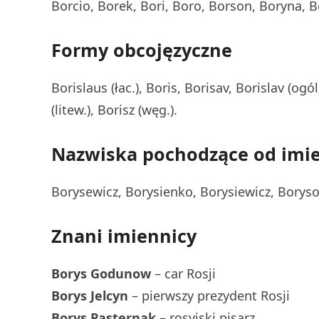
Borcio, Borek, Bori, Boro, Borson, Boryna, 
Formy obcojęzyczne
Borislaus (łac.), Boris, Borisav, Borislav (ogól
(litew.), Borisz (węg.).
Nazwiska pochodzące od imie
Borysewicz, Borysienko, Borysiewicz, Boryso
Znani imiennicy
Borys Godunow
– car Rosji
Borys Jelcyn
– pierwszy prezydent Rosji
Borys Pasternak
– rosyjski pisarz