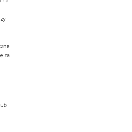
a na
rzy
czne
ię za
lub