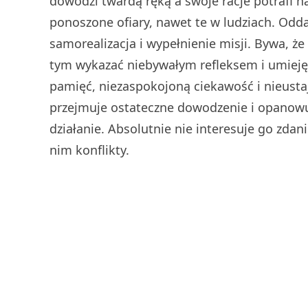
dowodzi twardą ręką a swoje racje potrafi n
ponoszone ofiary, nawet te w ludziach. Odd
samorealizacja i wypełnienie misji. Bywa, ż
tym wykazać niebywałym refleksem i umieję
pamięć, niezaspokojoną ciekawość i nieustaj
przejmuje ostateczne dowodzenie i opanowu
działanie. Absolutnie nie interesuje go zdanie
nim konflikty.