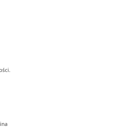
ości.
zina