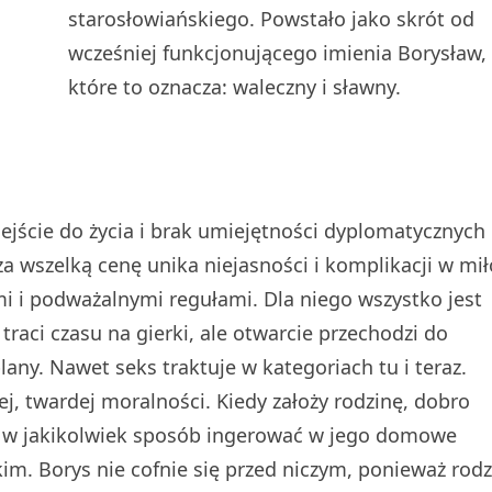
starosłowiańskiego. Powstało jako skrót od
wcześniej funkcjonującego imienia Borysław,
które to oznacza: waleczny i sławny.
jście do życia i brak umiejętności dyplomatycznych
za wszelką cenę unika niejasności i komplikacji w mił
i i podważalnymi regułami. Dla niego wszystko jest
traci czasu na gierki, ale otwarcie przechodzi do
lany. Nawet seks traktuje w kategoriach tu i teraz.
j, twardej moralności. Kiedy założy rodzinę, dobro
to w jakikolwiek sposób ingerować w jego domowe
skim. Borys nie cofnie się przed niczym, ponieważ rod