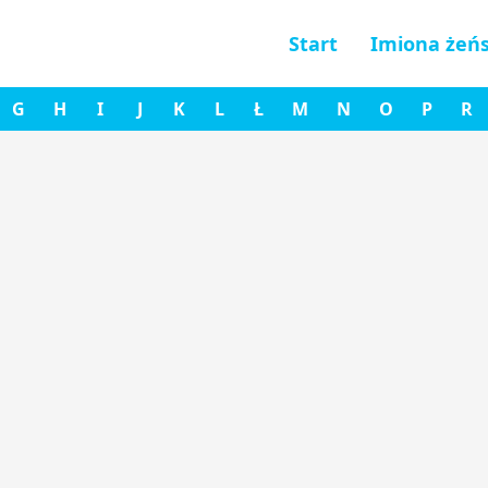
Start
Imiona żeńs
G
H
I
J
K
L
Ł
M
N
O
P
R