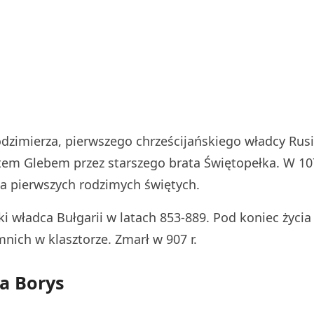
łodzimierza, pierwszego chrześcijańskiego władcy Rusi
tem Glebem przez starszego brata Świętopełka. W 107
za pierwszych rodzimych świętych.
ki władca Bułgarii w latach 853-889. Pod koniec życia
 mnich w klasztorze. Zmarł w 907 r.
a Borys