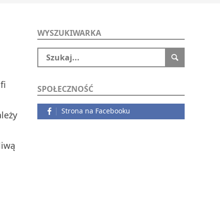
WYSZUKIWARKA
fi
SPOŁECZNOŚĆ
Strona na Facebooku
ależy
liwą