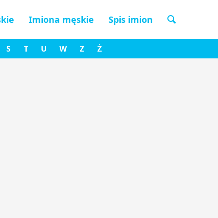
kie
Imiona męskie
Spis imion
S
T
U
W
Z
Ż