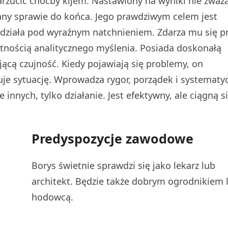
arzucić choćby kijem. Nastawiony na wyniki nie zważ
any sprawie do końca. Jego prawdziwym celem jest
e działa pod wyraźnym natchnieniem. Zdarza mu się p
tnością analitycznego myślenia. Posiada doskonałą
ącą czujność. Kiedy pojawiają się problemy, on
je sytuację. Wprowadza rygor, porządek i systematy
 innych, tylko działanie. Jest efektywny, ale ciągną s
Predyspozycje zawodowe
Borys świetnie sprawdzi się jako lekarz lub
architekt. Będzie także dobrym ogrodnikiem 
hodowcą.