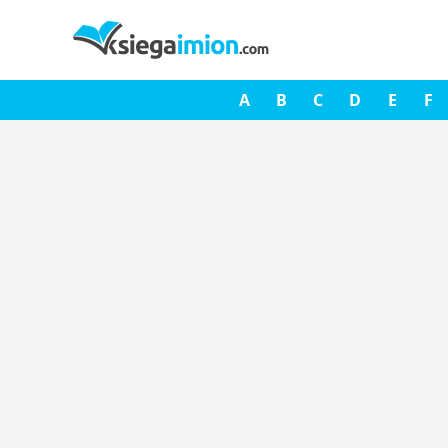
A
B
C
D
E
F