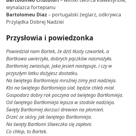
Bartolomeo Cristofori
– włoski twórca klawesynów,
wynalazca fortepianu
Bartolomeu Diaz
– portugalski żeglarz, odkrywca
Przylądka Dobrej Nadziei
Przysłowia i powiedzonka
Powiedział nam Bartek, że dziś tłusty czwartek, a
Bartkowa uwierzyła, dobrych pączków nasmażyła.
Bartłomiej zwiastuje, jaka jesień następuje, i czy w
przyszłym latku dożyjesz dostatku.
Na świętego Bartłomieja mroźnej zimy jest nadzieja.
Kto na świętego Bartłomieja siał, będzie chleb miał.
Gospodarz dobry rok poczyna od świętego Bartłomieja.
Od świętego Bartłomieja lepsza w stodole nadzieja.
Święty Bartłomiej dorzuci drewien na płomień.
Drzeć ze skóry, jak świętego Bartłomieja.
Na święty Bartłomi śliweczka się zapłoni.
Co chłop, to Bartek.