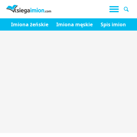
Imiona żeńskie
Imiona męskie
Spis imion