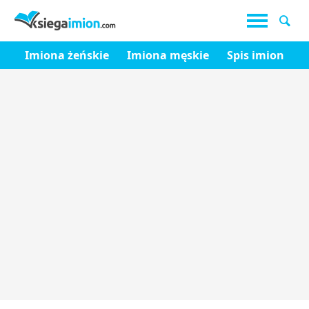
Imiona żeńskie
Imiona męskie
Spis imion