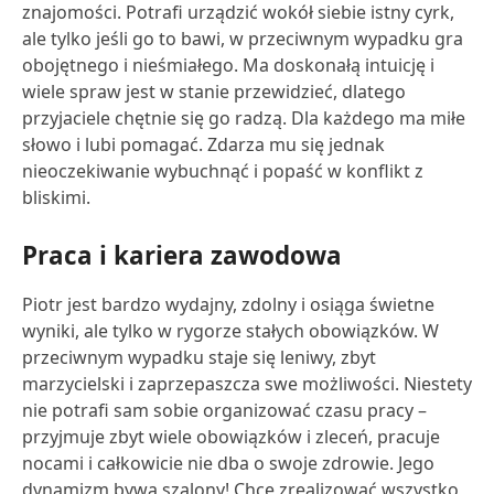
znajomości. Potrafi urządzić wokół siebie istny cyrk,
ale tylko jeśli go to bawi, w przeciwnym wypadku gra
obojętnego i nieśmiałego. Ma doskonałą intuicję i
wiele spraw jest w stanie przewidzieć, dlatego
przyjaciele chętnie się go radzą. Dla każdego ma miłe
słowo i lubi pomagać. Zdarza mu się jednak
nieoczekiwanie wybuchnąć i popaść w konflikt z
bliskimi.
Praca i kariera zawodowa
Piotr jest bardzo wydajny, zdolny i osiąga świetne
wyniki, ale tylko w rygorze stałych obowiązków. W
przeciwnym wypadku staje się leniwy, zbyt
marzycielski i zaprzepaszcza swe możliwości. Niestety
nie potrafi sam sobie organizować czasu pracy –
przyjmuje zbyt wiele obowiązków i zleceń, pracuje
nocami i całkowicie nie dba o swoje zdrowie. Jego
dynamizm bywa szalony! Chce zrealizować wszystko,