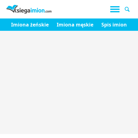
Imiona żeńskie
Imiona męskie
Spis imion