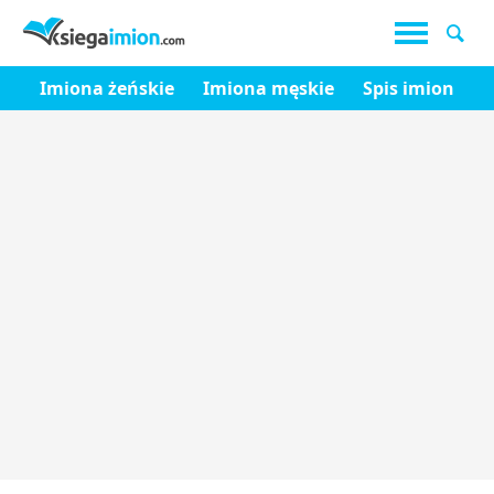
Imiona żeńskie
Imiona męskie
Spis imion