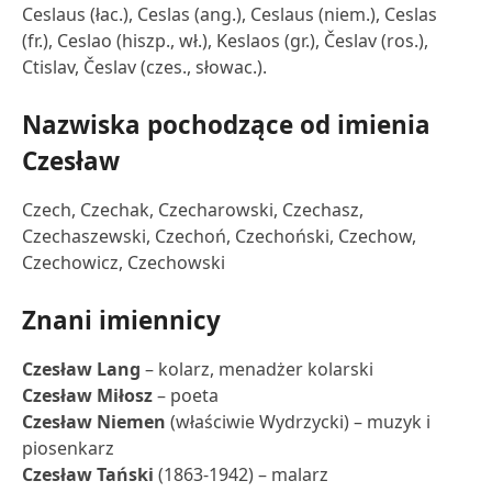
Ceslaus (łac.), Ceslas (ang.), Ceslaus (niem.), Ceslas
(fr.), Ceslao (hiszp., wł.), Keslaos (gr.), Česlav (ros.),
Ctislav, Česlav (czes., słowac.).
Nazwiska pochodzące od imienia
Czesław
Czech, Czechak, Czecharowski, Czechasz,
Czechaszewski, Czechoń, Czechoński, Czechow,
Czechowicz, Czechowski
Znani imiennicy
Czesław Lang
– kolarz, menadżer kolarski
Czesław Miłosz
– poeta
Czesław Niemen
(właściwie Wydrzycki) – muzyk i
piosenkarz
Czesław Tański
(1863-1942) – malarz