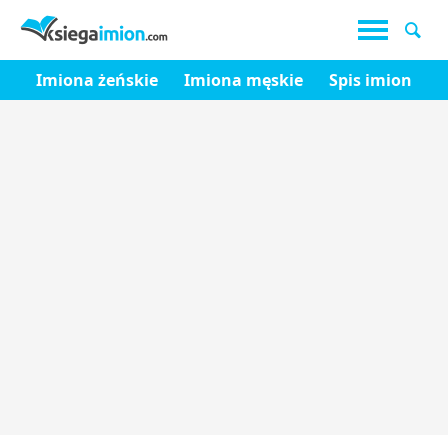
Imiona żeńskie
Imiona męskie
Spis imion