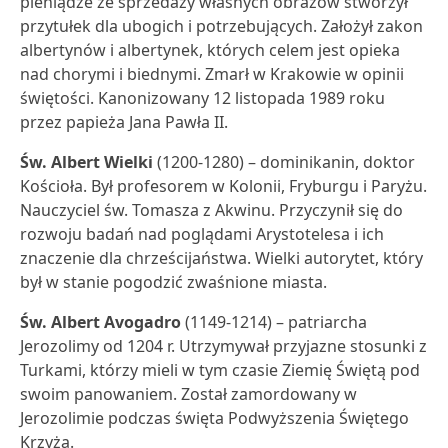
pieniądze ze sprzedaży własnych obrazów stworzył
przytułek dla ubogich i potrzebujących. Założył zakon
albertynów i albertynek, których celem jest opieka
nad chorymi i biednymi. Zmarł w Krakowie w opinii
świętości. Kanonizowany 12 listopada 1989 roku
przez papieża Jana Pawła II.
Św. Albert Wielki
(1200-1280) – dominikanin, doktor
Kościoła. Był profesorem w Kolonii, Fryburgu i Paryżu.
Nauczyciel św. Tomasza z Akwinu. Przyczynił się do
rozwoju badań nad poglądami Arystotelesa i ich
znaczenie dla chrześcijaństwa. Wielki autorytet, który
był w stanie pogodzić zwaśnione miasta.
Św. Albert Avogadro
(1149-1214) – patriarcha
Jerozolimy od 1204 r. Utrzymywał przyjazne stosunki z
Turkami, którzy mieli w tym czasie Ziemię Świętą pod
swoim panowaniem. Został zamordowany w
Jerozolimie podczas święta Podwyższenia Świętego
Krzyża.