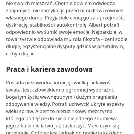
nie swoich mieszkań. Chętnie bowiem odwiedza
znajomych, nie zamykając przed nimi drzwi również
własnego domu. Przyjaciele cenią go za uprzejmość,
dyskrecję, stabilność i autokontrolę. Albert potrafi
odpowiednio wytłumić swoje emocje. Najbardziej w
towarzystwie odpowiada mu rola filozofa – ceni sobie
długie, egzystencjalne dysputy gdzieś w przytulnym,
cichym kącie.
Praca i kariera zawodowa
Posiada niezawodną intuicję i wielką ciekawość
świata. Jest człowiekiem o ogromnej wyobraźni,
bogatym życiu wewnętrznym i dużym pragnieniu
zdobywania wiedzy. Potrafi uchwycić ukryte aspekty
wielu spraw. Albert to nietuzinkowy mężczyzna,
którego podejście do życia niejednego zdumiewa –
jego z kolei nie łatwo już zaskoczyć. Mało czym się
przejmuje. Gotowy jest jednak do podjęcia każdego